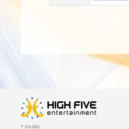
〒153-0061